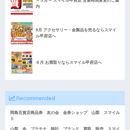
～５月～ スマイル甲府店 営業時間変更のご案
内
9月 アクセサリー・金製品を売るならスマイ
ル甲府店へ
６月 お買取りならスマイル甲府店へ
Recommended
岡島百貨店商品券 友の会 金券ショップ 山梨 スマイル
Ⅱ
山梨 金 プラチナ 時計 ブランド 買取 販売 スマイ