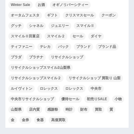
Winter Sale
お酒
オギノリバーシティー
オータムフェスタ
ギフト
クリスマスセール
クーポン
グッチ
シャネル
ジュエリー
スマイルⅡ
スマイルⅡ田富店
スマイル２
セール
ダイヤ
ティファニー
テレカ
バック
ブランド
ブランド品
プラダ
プラチナ
リサイクルショップ
リサイクルショップスマイル2山梨県
リサイクルショップスマイル２
リサイクルショップ 買取り 山梨
ルイヴィトン
ロレックス
ロレックス
中央市
中央市リサイクルショップ
優待セール
初売りSALE
小物
山梨県
店内質
感謝祭
時計
財布
買取
質
金
金券
食器
高価買取