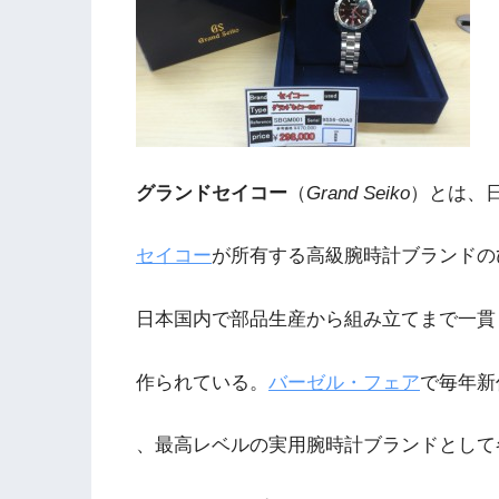
グランドセイコー
（
Grand Seiko
）とは、
セイコー
が所有する高級腕時計ブランドの
日本国内で部品生産から組み立てまで一貫
作られている。
バーゼル・フェア
で毎年新
、最高レベルの実用腕時計ブランドとして