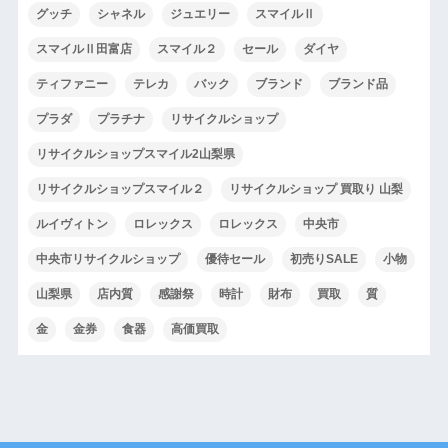
グッチ
シャネル
ジュエリー
スマイルⅡ
スマイルⅡ田富店
スマイル２
セール
ダイヤ
ティファニー
テレカ
バック
ブランド
ブランド品
プラダ
プラチナ
リサイクルショップ
リサイクルショップスマイル2山梨県
リサイクルショップスマイル２
リサイクルショップ 買取り 山梨
ルイヴィトン
ロレックス
ロレックス
中央市
中央市リサイクルショップ
優待セール
初売りSALE
小物
山梨県
店内質
感謝祭
時計
財布
買取
質
金
金券
食器
高価買取