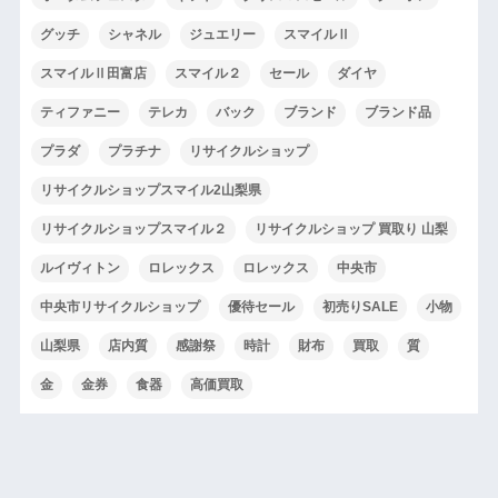
グッチ
シャネル
ジュエリー
スマイルⅡ
スマイルⅡ田富店
スマイル２
セール
ダイヤ
ティファニー
テレカ
バック
ブランド
ブランド品
プラダ
プラチナ
リサイクルショップ
リサイクルショップスマイル2山梨県
リサイクルショップスマイル２
リサイクルショップ 買取り 山梨
ルイヴィトン
ロレックス
ロレックス
中央市
中央市リサイクルショップ
優待セール
初売りSALE
小物
山梨県
店内質
感謝祭
時計
財布
買取
質
金
金券
食器
高価買取