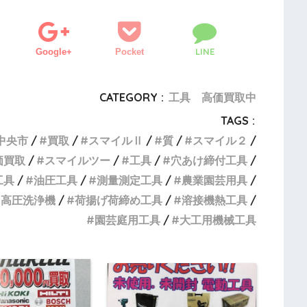
LINE
Google+
Pocket
CATEGORY :
工具 高価買取中
TAGS :
中央市
買取
スマイルⅡ
質
スマイル２
価買取
スマイルツー
工具
穴あけ締付工具
工具
油圧工具
測量測定工具
農業園芸用具
高圧洗浄機
荷揚げ荷締め工具
溶接機熱工具
園芸庭用工具
大工用機械工具